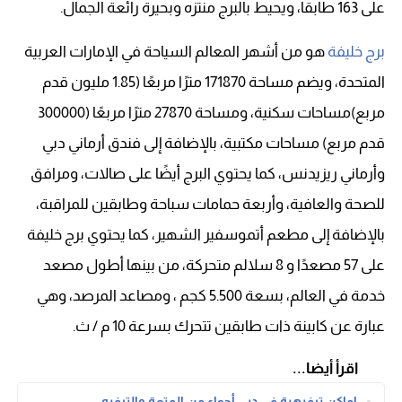
على 163 طابقاً، ويحيط بالبرج منتزه وبحيرة رائعة الجمال.
برج خليفة
هو من أشهر المعالم السياحة في الإمارات العربية
المتحدة، ويضم مساحة 171870 مترًا مربعًا (1.85 مليون قدم
مربع)مساحات سكنية، ومساحة 27870 مترًا مربعًا (300000
قدم مربع) مساحات مكتبية، بالإضافة إلى فندق أرماني دبي
وأرماني ريزيدنس، كما يحتوي البرج أيضًا على صالات، ومرافق
للصحة والعافية، وأربعة حمامات سباحة وطابقين للمراقبة،
بالإضافة إلى مطعم أتموسفير الشهير، كما يحتوي برج خليفة
على 57 مصعدًا و 8 سلالم متحركة، من بينها أطول مصعد
خدمة في العالم، بسعة 5.500 كجم ، ومصاعد المرصد، وهي
عبارة عن كابينة ذات طابقين تتحرك بسرعة 10 م / ث.
اقرأ أيضا...
اماكن ترفيهية في دبي أجواء من المتعة والترفيه