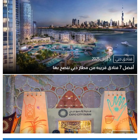
فنادق دبي
5 أبريل 2025
أفضل 7 فنادق قريبه من مطار دبي ننصح بها
اسواق دبي
21 مارس 2025