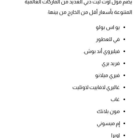
يضم مول اوت ليت دبي العديد من الماركات العالمية
المتنوعة بأسعار أقل من الخارج من بينها:
يو اس بولو
في للعطور
فيليروي أند بوش.
فريد بري
فيري ميلانو
غاليري لافاييت لاوتليت
غاب
مون بلانك
إم ميسوني
اوبرا