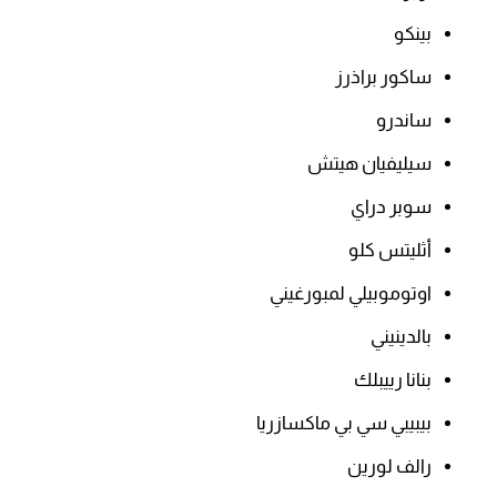
بينكو
ساكور براذرز
ساندرو
سيليفيان هيتش
سوبر دراي
أثليتس كلو
اوتوموبيلي لمبورغيني
بالدينيني
بنانا رييبلك
بيبيبي سي بي ماكسازريا
رالف لورين