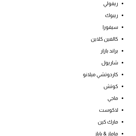
ريفولي
ريبوك
سيفورا
كالفين كلاين
براند بازار
شاريول
كاردوتشي ميلانو
كوتش
ماجي
لاكوست
مارك كين
ماماز & باباز