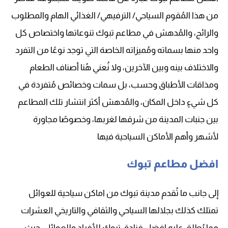
من هذا المُقوم السياحي/ الترفيهي/ الغذائي الهام والمطلوب
والرائج، والمُدهش في مطاعم تبوك تنوعاتها واختصاص كل
واحد منها بسماته ومُميزاته الخاصة التي توجد نوعًا من التفرد
والاختلاف بينه وبين الآخرين، ولا نُعني هُنا أصناف الطعام
ومذاقات الأطباق وحسب، بل سمات وخصائص مُتفردة في
كل شيءٍ داخل المكان، والمُدهش أكثر انتشار تلك المطاعم
بين جنبات المدينة من شرقها لغربها، وخصوصًا مجاورة
لأشهر وأهم الأماكن السياحية فيها
افضل مطاعم تبوك
إلى جانب ما تُقدم مدينة تبوك من اماكن سياحية للعوائل
تمتلك كذلك بجلالها السياحي والثقافي والتاريخي العشرات
مما يُطلق عليه افضل فنادق تبوك للأفراد وللعوائل، حيث