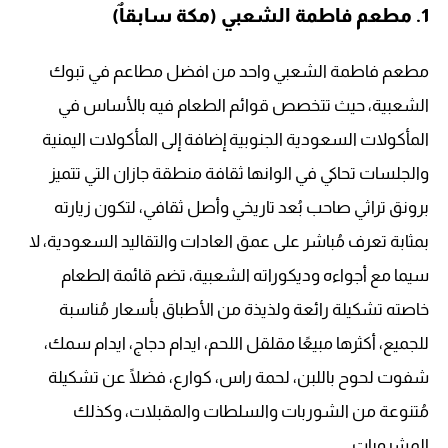
1. مطعم فاطمة الشعبي (مكة سابقاٌ)
مطعم فاطمة الشعبي واحد من افضل مطاعم في تبوك
الشعبية، حيث تتخصص قوائم الطعام فيه بالأساس في
المأكولات السعودية الجنوبية إضافة إلى المأكولات اليمنية
والجلسات تحاكي في الوانها ثقافة منطقة جازان التي تتميز
برونق تراثي صاحب بُعد تاريخي وأصل ثقافي، لتكون زيارته
بمثابة تعرف مُباشر على عمق العادات والتقاليد السعودية، لا
سيما مع أجواءه وديكوراته الشعبية، تضم قائمة الطعام
خاصته تشكيلة رائعة ولذيذة من الأطباق بأسعار مُناسبة
للجميع، أكثرها مبيعًا مقلقل اللحم، ايدام دجاج، ايدام سمك،
شفوت لحوح باللبن، لحمة راس، كوارع، فضلًا عن تشكيلة
مُتنوعة من الشوربات والسلطات والمقبلات، وكذلك
المشروبات.