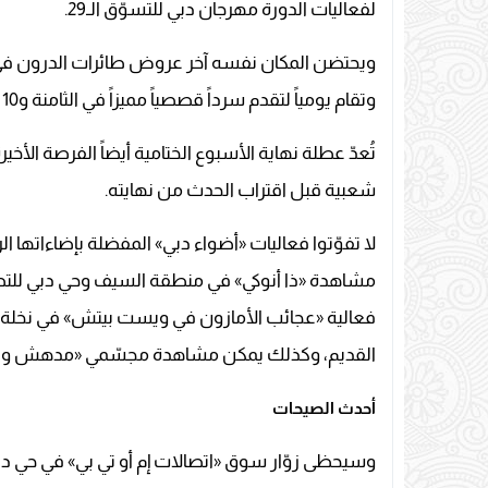
لفعاليات الدورة مهرجان دبي للتسوّق الـ29.
ويحتضن المكان نفسه آخر عروض طائرات الدرون في م
وتقام يومياً لتقدم سرداً قصصياً مميزاً في الثامنة و10 مساءً.
تُعدّ عطلة نهاية الأسبوع الختامية أيضاً الفرصة ال
شعبية قبل اقتراب الحدث من نهايته.
لا تفوّتوا فعاليات «أضواء دبي» المفضلة بإضاءاتها ا
مشاهدة «ذا أنوكي» في منطقة السيف وحي دبي للتصم
فعالية «عجائب الأمازون في ويست بيتش» في نخلة ج
القديم، وكذلك يمكن مشاهدة مجسّمي «مدهش ودان
أحدث الصيحات
وسيحظى زوّار سوق «اتصالات إم أو تي بي» في حي دبي 