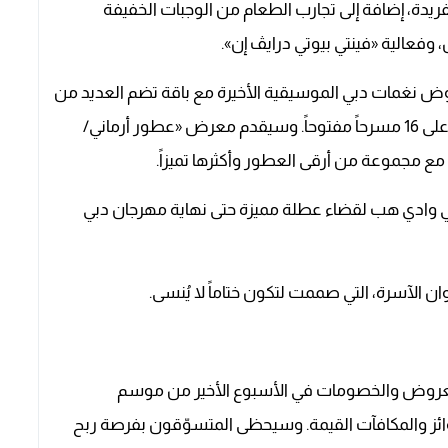
ريدة، إضافة إلى تجارب الطعام من الوجبات الخفيفة
فعالية «فينتي بيوتي درايڤ إن».
وض نغمات دبي الموسيقية الأخيرة مع باقة تضم العديد من
الفنانين الصاعدين الذين يقدمون عروضهم الغنائية على 16 مسرحاً مفتوحاً. وسيقدم معرض «عطور أرماني/
مع مجموعة من أرقى العطور وأكثرها تميزاً.
» في وادي هب لقضاء عطلة مميزة حتى نهاية مهرجان دبي
 الآسرة، التي صممت لتكون ختاماً لا يُنسى.
العروض والخصومات في الأسبوع الأخير من موسم
وائز والمكافآت القيمة. وسيحظى المتسوّقون بفرصة ربح