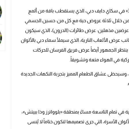
ومن بين فعاليات اختتام «دبي للتسوّق» «مهرجان 321» في سكاي دايف دبي، الذي يستقطب باقة من ألمع
ر من خلال ثلاثة عروض حية مع كل من: حسين الجسمي
اً عرضين مذهلين: عرض طائرات (الدرون)، الذي سيكون
انب عرض الألعاب النارية، الذي سيملأ سماء دبي بالألوان
ل ينتظر الجمهور أيضاً عرض فريق الفرسان للحركات
كية في الهواء متعة وتشويقاً.
ة، وسيحظى عشاق الطعام المميز بتجربة النكهات الجديدة
.
 الألعاب النارية في تمام التاسعة مساءً بمنطقة «بلوواترز وذا بييتش»،
لوان الآسرة، التي جرى تصميمها لتكون ختاماً لا يُنسى