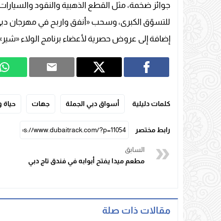
جوائز ضخمة، مثل القطع الذهبية والنقود والسيارا
للتسوّق الكبرى، وسحب «أنفق واربح في مهرجان د
إضافة إلى عروض حصرية لأعضاء برنامج الولاء «شير»، وميوز (MUSE)، وبرنامج المكافآت «ت
كلمات دليلية
أسواق دبي الجملة
جهات
حياة 
رابط مختصر
السابق
مطعم ميدا يفتح أبوابه في فندق تاج دبي
مقالات ذات صلة