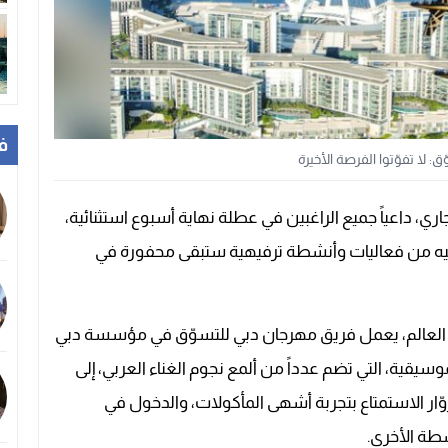
ف
 لا تفوّتوا الفرصة الأخيرة
 دبي للتسوّق دورته الـ29 في 14 يناير الجاري، داعياً جميع الراغبين في عطلة نهاية أسبوع استثنائية،
ما فيه من فعاليات وأنشطة ترفيهية ستبقى محفورة في
في العالم، يعمل فريق مهرجان دبي للتسوّق في مؤسسة دبي
يقية، التي تضم عدداً من ألمع نجوم الغناء العربي، إلى
ّار الاستمتاع بتجربة أشهى المأكولات، والدخول في
طة الأخرى.