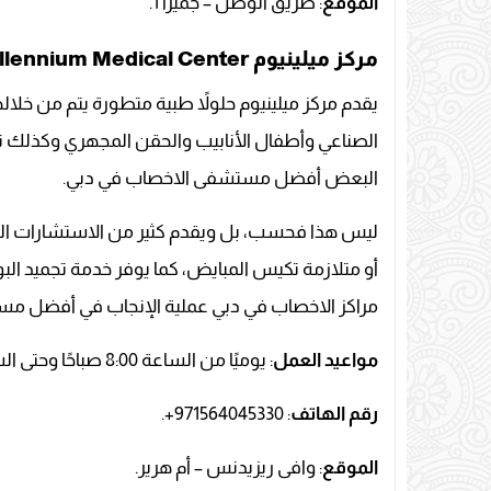
الموقع
: طريق الوصل – جميرا 1.
مركز ميلينيوم Millennium Medical Center
يقدم مركز ميلينيوم حلولاً طبية متطورة يتم من خل
الصناعي وأطفال الأنابيب والحقن المجهري وكذلك تحف
البعض أفضل مستشفى الاخصاب في دبي.
ليس هذا فحسب، بل ويقدم كثير من الاستشارات ا
أو متلازمة تكيس المبايض، كما يوفر خدمة تجميد الب
مراكز الاخصاب في دبي عملية الإنجاب في أفضل مسار
مواعيد العمل
: يوميًا من الساعة 8:00 صباحًا وحتى الساعة 8:00 مساءً، ماعدا الأحد عطلة.
رقم الهاتف
: 971564045330+.
الموقع
: وافى ريزيدنس – أم هرير.