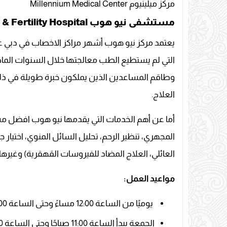
مركز ميلينيوم Millennium Medical Center
مستشفى نيو هوب New Hope IVF Gynaecology & Fertility Hospital
التي لم يستطيع الطب معالجتها خلال السنوات الماضي
وطاقم المساعدين الذين يملكون خبرة طويلة في ذلك
العلاج.
أما عن أهم الخدمات التي يقدمها نيو هوب افضل م
المجهري، تنظير الرحم، تحليل السائل المنوي، اختيار جن
العائلي، العلاج المضاد للفيروسات القهقرية) وغيرها 
مواعيد العمل:
يوميًا من الساعة 12:00 مساءً وحتى الساعة 8:00 مساءً.
الجمعة يبدأ الساعة 11:00 صباحًا وحتى الساعة 4:00 مساءً.