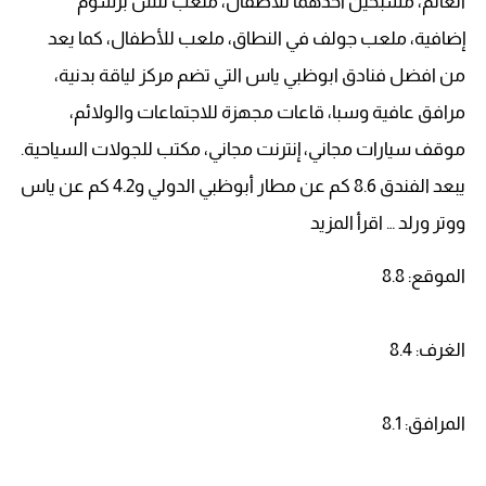
العالم، مسبحين أحدهما للأطفال، ملعب تنس برسوم
إضافية، ملعب جولف في النطاق، ملعب للأطفال، كما يعد
من افضل فنادق ابوظبي ياس التي تضم مركز لياقة بدنية،
مرافق عافية وسبا، قاعات مجهزة للاجتماعات والولائم،
موقف سيارات مجاني، إنترنت مجاني، مكتب للجولات السياحية.
يبعد الفندق 8.6 كم عن مطار أبوظبي الدولي و4.2 كم عن ياس
ووتر ورلد … اقرأ المزيد
الموقع: 8.8
الغرف: 8.4
المرافق: 8.1