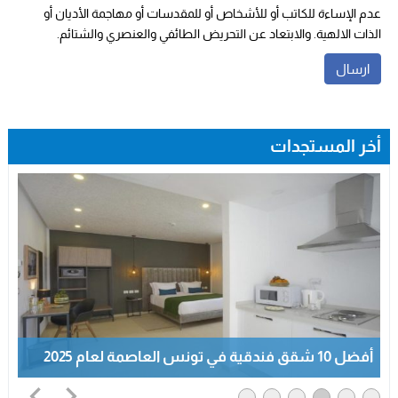
عدم الإساءة للكاتب أو للأشخاص أو للمقدسات أو مهاجمة الأديان أو
الذات الالهية. والابتعاد عن التحريض الطائفي والعنصري والشتائم.
أخر المستجدات
أفضل 10 شقق فندقية في تونس العاصمة لعام 2025