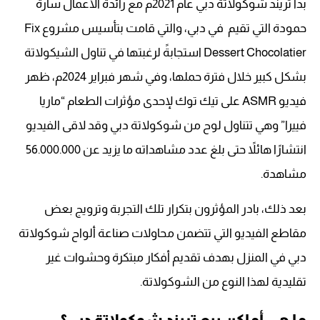
بدأ تريند شوكولاتة دبي عام 2021م مع رائدة الأعمال سارة
حمودة التي تقيم في دبي، والتي قامت بتأسيس مشروع Fix
Dessert Chocolatier استجابةً لرغبتها في تناول الشيكولاتة
بشكل كبير خلال فترة حملها، وفي شهر فبراير 2024م، ظهر
فيديو ASMR على تيك توك لإحدى مؤثرات الطعام “ماريا
فييرا” وهي تتناول لوح من شوكولاتة دبي وقد لاقى الفيديو
انتشارًا هائلاً حتى بلغ عدد مشاهداته ما يزيد عن 56.000.000
مشاهدة.
بعد ذلك، بادر المؤثرون بتكرار تلك التجربة وترويج بعض
مقاطع الفيديو التي تتضمن محاولات صناعة ألواح شوكولاتة
دبي في المنزل بهدف تقديم أفكار مبتكرة وحشوات غير
تقليدية لهذا النوع من الشوكولاتة.
ما هي أماكن بيع تريند شوكولاتة دبي؟