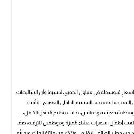
سعارٍ مُتوسطة في متناول الجميع، لا سيما وأن الشاليهات
ال المساحة الفسيحة، التقسيم الداخلي العصري، التأثيث
ين ومنطقة معيشة وحمامين، بجانب مطبخ مُجهز بالكامل،
، ملعب أطفال، سهرات عشاء مُميزة وموظفين للترفيه، صف
سيارات بالمجان. يقع الشاليه على بُعد مسافة 16.6 كم من مطار الطائف الإقليمي و9 كم من منتزة الملك عبدالله