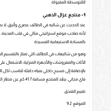
المُتوسطة المقبولة.
1
– منتجع غزال الذهبي
عند الحديث عن شاليه في الطائف عصري وأنيق، لا بد 
لأنه صاحب موقع استراتيجي مثالي في قلب المدينة، ك
بالمساحة الاستيعابية الفسيحة
وهو من شاليهات في الطائف التي تمتاز بالتقسيم الداخ
الأثاث والمفروشات والأجهزة المنزلية، الاشتمال عل
بالإضافة إلى مسبح داخلي بمياه دافئة مُناسب لكل 
فاي مجاني. يبعُد المنتجع مسافة 41.7 كم عن مطار الطائف الإقليمي و8 كم عن حديقة الردف .
تقييم الفندق:
الموقع: 9.2