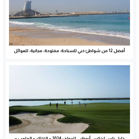
أفضل 12 من شواطئ دبي للسباحة: مفتوحة، مجانية، للعوائل
دليل ياس لينكس أبوظبي للجولف 2024 – التذاكر – الملعب –