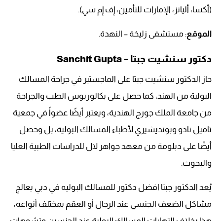
(أكسا، أليانز، الإمارات للتأمين، إف إم سي).
الموقع
: مستشفى زليخة – النهدة.
دكتور سنشيت جبتا – Sanchit Gupta
حاز الدكتور سنشيت جبتا على الماجستير في جراحة المسالك
البولية من الهند، كما حصل على بكالوريوس الطب والجراحة
من جامعة الملك جورج الهندية، ويعتبر أيضًا عضواً في جمعية
تاميل نادو وبونديشيري لأطباء المسالك البولية، بل وحصل
أيضًا على دبلومة من معهد جواهر لال للدراسات الطبية العليا
والبحوث.
يُعد الدكتور جبتا افضل دكتور للمسالك البوليه في دبي يعالج
مشاكل الضعف الجنسي عند الرجال أو العقم بمختلف أنواعه،
هذا بخلاف التهابات المسالك البولية عند الجنسين وتشوهات