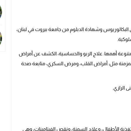
رة أكثر من 15 عام، حصل على البكالوريوس وشهادة الدبلوم من جامعة بيروت في لبنان،
وكية.
نوعة أهمها: علاج الربو والحساسية، الكشف عن أمراض
المزمنة مثل: أمراض القلب، ومرض السكري، متابعة صحة
ى الرازي.
ية الأطفال، وعلاج السمنة، ونقص الفيتامينات، وهي