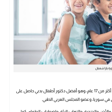
رة يارا شعبان
استشاري طب الأطفال وحديثي الولادة، يتمتع بخبرة أكثر من 17 عام، وهو أفضل دكتور أطفال بدبي حاصل على
ي سوريا، وعضو المجلس العربي الطبي.
لأذن والحنجرة، والتهاب الرئة، واضطراب الطعام، كما