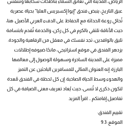
الرياض، المدينة التي تُعانق السماء بناطحات سحابها وتتنفس
عبق التاريخ، ينبض فندق “إيوا إكسبريس العليا” بحياة عصرية
تُحاكي روعة الحداثة مع الحفاظ على الدفء العربي الأصيل. هنا،
حيث الأناقة تلتقي بالكرم في كل ركن، والخدمة تُقدم بابتسامة
تليق بالوافدين، تجد نفسك في معقل من الرفاهية والجودة.
يزدهر الفندق في موقع استراتيجي، مانحًا ضيوفه إطلالات
مميزة على المدينة الساحرة وسهولة الوصول إلى معالمها
البارزة. إنه العنوان المثالي للمسافرين الباحثين عن التميز
والهدوء وسط الحياة الصاخبة. إن كل لحظة في الفندق مُعدة
لتكون ذكرى لا تُنسى، حيث يُعاد تعريف معنى الضيافة في كل
تفاصيل إقامتكم … اقرأ المزيد
تقييم الفندق:
الموقع: 9.3