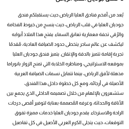
يُعد من أفخم فنادق العليا الرياض حيث يستقبلكم فندق
جوديان العليا في قلب الرياض، حيث ينسج من خيوط الفخامة
والرُقي تحفة معمارية تعانق السماء. يفتح هذا الملاذ أبوابه
ليكشف عن عالم ساحر يتخطى حدود الضيافة العادية، مُقدمًا
تجربة إقامة تتميز بالدقة والإتقان. يتميز فندق جوديان العليا
بموقعه الاستراتيجي، ومناظره الخلابة التي تمنح الزوار بانوراما
مذهلة لأفق الرياض، بينما تتمايل نسمات الضيافة العربية
الأصيلة في أرجائه، ومع كل خطوة داخل هذا الفندق،
ستشعرون بالإلهام من خلال تصميمه الداخلي الذي يجمع بين
الأناقة والحداثة، وغرفه المُصممة بعناية لتوفير أقصى درجات
الراحة والاسترخاء. يقدم جوديان العليا خدمات مميزة تفوق
التوقعات، حيث يتجلى الكرم العربي الأصيل في كل تفاصيل