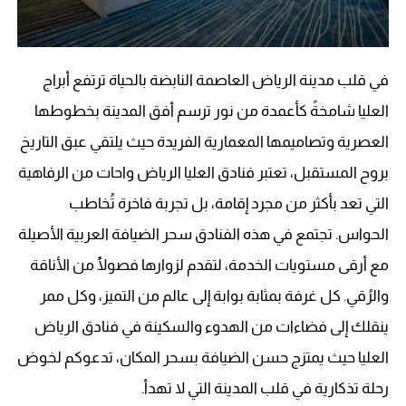
في قلب مدينة الرياض العاصمة النابضة بالحياة ترتفع أبراج
العليا شامخةً كأعمدة من نور ترسم أفق المدينة بخطوطها
العصرية وتصاميمها المعمارية الفريدة حيث يلتقي عبق التاريخ
بروح المستقبل، تعتبر فنادق العليا الرياض واحات من الرفاهية
التي تعد بأكثر من مجرد إقامة، بل تجربة فاخرة تُخاطب
الحواس. تجتمع في هذه الفنادق سحر الضيافة العربية الأصيلة
مع أرقى مستويات الخدمة، لتقدم لزوارها فصولًُا من الأناقة
والرُقي. كل غرفة بمثابة بوابة إلى عالم من التميز، وكل ممر
ينقلك إلى فضاءات من الهدوء والسكينة في فنادق الرياض
العليا حيث يمتزج حسن الضيافة بسحر المكان، تدعوكم لخوض
رحلة تذكارية في قلب المدينة التي لا تهدأ.