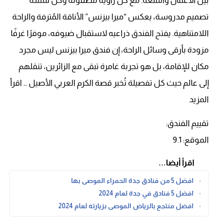
بين الأعمال والمتعة. مع كل زاوية مصقولة وكل لمسة
تصميم مدروسة، يعكس “ميرا بيزنس” الأناقة المُترفة والراحة
اللامتناهية. يفتح الفندق ذراعيه لاستقبال ضيوفه، موفرًا غرفًا
مزودة بأرقى وسائل الراحة، إن فندق ميرا بيزنس ليس مجرد
مكان للإقامة، بل هو تجربة غامرة تبقى مع الزائرين، تنقلهم
إلى عالم حيث كل تفصيلة تُخبر قصة الكرم العربي الأصيل … اقرأ
المزيد
تقييم الفندق:
الموقع: 9.1
اقرأ أيضا...
افضل 5 من فنادق جدة الحمراء الموصى بها
افضل 5 فنادق في جدة لعام 2024
افضل منتجع بالرياض الموصى بزيارته لعام 2024