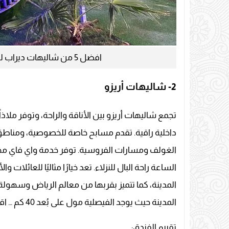
افضل 5 من شاليهات ديراب لعام 2024 116
2-
شاليهات أريزو
تجمع شاليهات أريزو بين الأناقة والراحة، وتوفر ملاذاً
داخلية راقية. تقدم مسابح خاصة للخصوصية، ومناط
الغولف ومسارات الفروسية. توفر خدمة واي فاي مجان
الساعة راحة البال للنزلاء. تعد خيارًا مثاليًا للعائلا
المدينة، كما تتميز بقربها من معالم الرياض وسهول
المدينة حيث يوجد الفيصلية مول على بُعد 40 كم … اقرأ المزيد
تقييم الفندق: