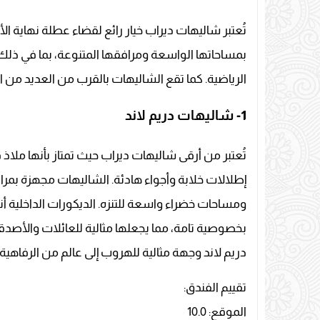
تُعتبر شاليهات ديراب خيار رائع لقضاء عطلة نهاية ال
بمساحاتها الواسعة ومرافقها المتنوعة، بما في ذلك 
الرياضية. كما تقع الشاليهات بالقرب من العديد من ا
1-
شاليهات دريم لاند
تُعتبر من أرقى شاليهات ديراب حيث تمتاز بأنها ملاذ ف
إطلالات خلابة وأجواء هادئة. الشاليهات مجهزة ب
ومساحات خضراء واسعة للتنزه. الديكورات الداخلية أن
بخصوصية تامة، مما يجعلها مثالية للعائلات والأصدق
دريم لاند وجهة مثالية للهروب إلى عالم من الرفاهية وا
تقييم الفندق:
الموقع: 10.0