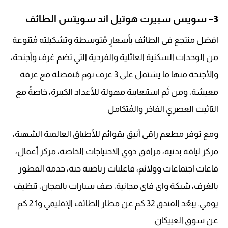
3
– سويس سبيرت هوتيل آند سويتس الطائف
افضل منتجع في الطائف بأسعارٍ مُتوسطة وتشكيلته مُتنوعة
من الوحدات السكنية العائلية والفردية التي تضم غرف وأجنحة،
والأجنحة منها ما يشتمل على 3 غرف نوم مُنفصلة مع غرفة
معيشة، ومن ثَم استيعابية مهولة للأعداد الكبيرة، خاصةً مع
التاثيث العصري الفاخر والمُتكامل
ومع توفر مطعم راقي أنيق بقوائم للأطباق العالمية الشهية،
مركز لياقة بدنية، مرافق ذوي الاحتياجات الخاصة، مركز أعمال،
قاعات اجتماعات وولائم، فاعليات رياضية حية، خدمة الفطور
بالغرف، شبكة واي فاي مجانية، صف سيارات بالمجان، تنظيف
يومي. يبعُد الفندق 32 كم عن مطار الطائف الإقليمي و2.1 كم
عن سوق العبيكان.