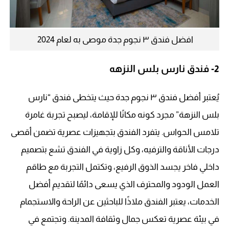
افضل فندق ٣ نجوم جدة موصى به لعام 2024
2-
فندق نارس بلس النزهه
يُعتبر أفضل فندق ٣ نجوم جدة حيث يتخطى فندق “نارس
بلس النزهة” مجرد كونه مكانًا للإقامة، ليصبح تجربة غامرة
تلامس الحواس. يتفرد الفندق بتجهيزات عصرية تضمن أقصى
درجات الأناقة والترفيه، وكل زاوية في الفندق تشع بتصميم
داخلي فاخر يجسد الذوق الرفيع، وتكتمل التجربة مع طاقم
العمل الودود والمحترف الذي يسعى دائمًا لتقديم أفضل
الخدمات، يعتبر الفندق ملاذًا للباحثين عن الراحة والاستجمام
في بيئة عصرية تعكس جمال وثقافة المدينة. وتجتمع في