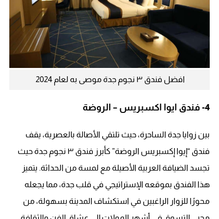
افضل فندق ٣ نجوم جدة موصى به لعام 2024
4-
فندق ايوا اكسبريس – الروضة
بين زوايا جدة الساحرة، حيث تلتقي الأصالة بالعصرية، يقف
فندق “إيوا إكسبريس الروضة” كأبرز فندق ٣ نجوم جدة حيث
تجسد الضيافة العربية الأصيلة مع لمسة من الحداثة. يتميز
هذا الفندق بموقعه الإستراتيجي في قلب جدة، مما يجعله
محورًا للزوار الراغبين في استكشاف المدينة بسهولة، من
محبي التسوق في أشهر المولات إلى عشاق الفن والثقافة