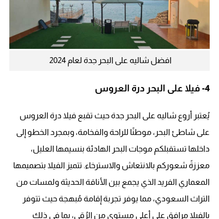
افضل شاليه على البحر جدة لعام 2024
4-
فيلا على البحر درة العروس
يُعتبر أروع شاليه على البحر جدة حيث تقبع فيلا درة العروس
على شاطئ البحر، موطنًا للراحة والفخامة، وبمجرد الخطو إلى
داخلها تستقبلكم موجات البحر الهادئة بنسيمها العليل،
معززةً شعوركم بالانتعاش والاسترخاء. تتميز الفيلا بتصميمها
المعماري الفريد الذي يجمع بين الأناقة الحديثة ولمسات من
التراث السعودي، مما يوفر تجربة إقامة مُبهجة حيث تتوفر
بالفيلا مرافق على أعلى مستوى من الرُقي، بما في ذلك