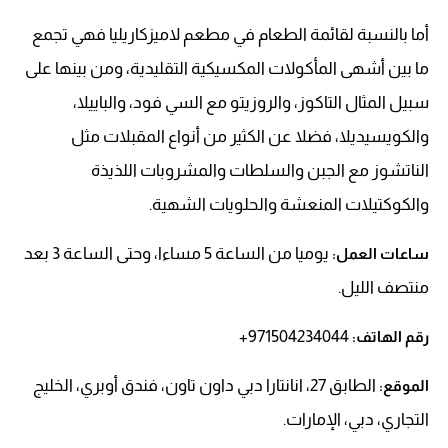
أما بالنسبة لقائمة الطعام في مطعم لاميزكاريليا فهي تجمع
ما بين أشهى المأكولات المكسيكية التقليدية، ومن بينها على
سبيل المثال التاكوز، والروزيتو مع السي فود، والباييلا،
والكويسيديلا، فضلا عن الكثير من أنواع المقبلات مثل
الناتشوز مع الجبن والسلطات والمشروبات اللذيذة
والكوكتيلات المنعشة والحلويات الشهية.
يوميا من الساعة 5 مساءا، وحتى الساعة 3 بعد
ساعات العمل:
منتصف الليل.
971504234044+
رقم الهاتف:
الطابق 27، انانتارا دبي داون تاون، فندق أوبري، الخليج
الموقع:
التجاري، دبي، الإمارات.