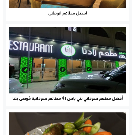
افضل مطاعم ابوظبي
أفضل مطعم سوداني بني ياس | 4 مطاعم سودانية مُوصى بها