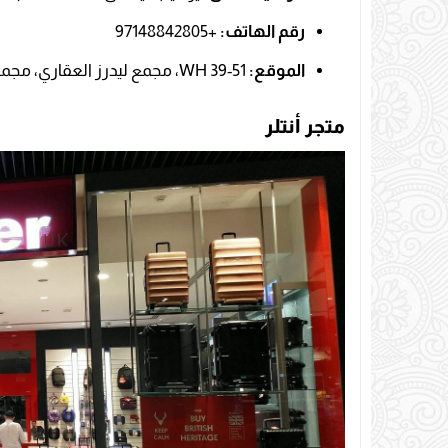
رقم الهاتف:
+97148842805
الموقع:
WH 39-51، مجمع ليدرز العقاري، مجمع دبي للاستثمار 1، دبي.
متجر أنتلر