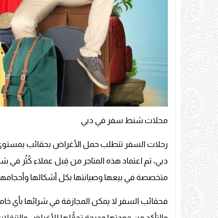
محلات شنط سفر في دبي
رحلات السفر تتطلب حمل الأغراض بحقائب بمستوى 
دبي، تم اعتماد هذه المتاجر من قِبل عملاء كُثُر في
متخصصة في بيعها وصيانتها بكل أشكالها وأحجامها و
فحقائب السفر لا يمكن المجازفة في شرائها بأي خام
والتأكد من جودتها ودرجة تحمُّلها للأغراض والتنق