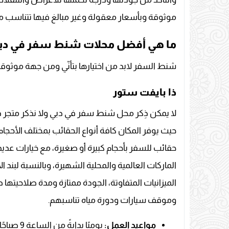
موثوقة وبأسعار معقولة وغير مبالغ فيها تتناسب مع
ما هي أفضل محلات شنط سفر في دب
شنط السفر لابد من اختيارها بتأنّي ومن جهة موثوقة، فإليك أفضل 5 مح
ذا بايفت ستور
لا يمكن ذِكر محل شنط سفر في دبي ولا نذكر متج
حيث يوفر المكان كافة أنواع الحقائب بمختلف الأحجا
حقائب للسفر بأحجام كبيرة أو صغيرة، مع خيارات عديدة ل
الماركات العالمية والمحلية الشهيرة، وبالنسبة لبن
الميزانيات المتفاوتة، الجودة ممتازة ومدة صلاحيته
وموقف سيارات ودورة مياه تناسبهم.
مواعيد العمل:
يوميًا بدايةً من الساعة 9 صباحًا حتى الساعة 6 مساءً، فيما عدا يوم الأحد المحل مغلق.