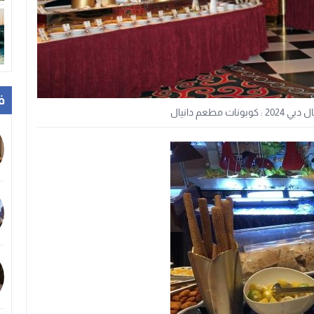
ف
 مطعم دانيال