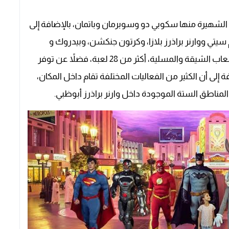
 الشهيرة منها سكوبي دو وسوبرمان وباتمان، بالإضافة إلى
ي ووارنر براذرز بلازا، وكرتون جنكشن، وبيدروك و
ديناميت غالتش، بالإضافة إلى أنه يضم العديد من الألعاب الشيقة والمسلية، أكثر من 28 لعبة، فضلاً عن توفر
ة إلى أن الكثير من الفعاليات المختلفة تقام داخل المكان،
ناطق الستة الموجودة داخل وارنر براذرز أبوظبي.