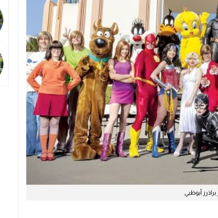
 براذرز أبوظبي