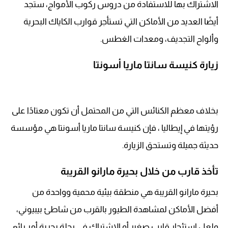
الاشتراك بها للاستفادة من دروس ركوب الأمواج، ستجد
أيضًا العديد من الأماكن التي تستأجر قوارب الكاياك البحرية
وألواح التجديف، ومعدات الغطس.
زيارة كنيسة سانتا ماريا أسونتا
بخلاف معظم الكنائس التي من المحتمل أن تكون معتادًا على
رؤيتها في إيطاليا ، فإن كنيسة سانتا ماريا أسونتا هي مؤسسة
حديثة جميلة وتستحق الزيارة.
تأخذ قارب من خلال بحيرة مارانو القريبة
بحيرة مارانو القريبة هي منطقة بيئية محمية وواحدة من
أفضل الأماكن لمشاهدة الطيور بالقرب من شاطئ بيبيوني،
ولعل استئجار قارب صغير أو الاشتراك في رحلة بحرية أمر رائع