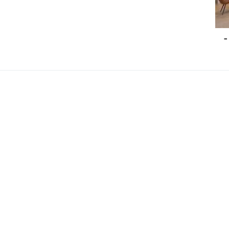
أفضل 10 من مطاعم شارع حصه دبي ننصحك بتجربتها 2025 –