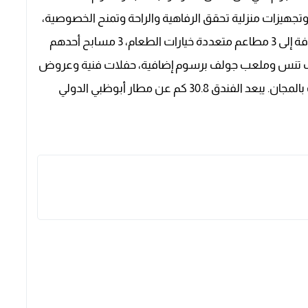
مع تصميمات أنيقة وتجهيزات منزلية تحقق الرفاهية والراحة وتمنح الخصوصية،
ولا ننسى الإطلالات الخلابة والعريضة على البحر، إضافة إلى 3 مطاعم متعددة خيارات الطعام، 3 مسابح أحدهم
ملعب تنس وملعب جولف برسوم إضافية، حفلات فنية وعروض
سعيدة، نادي أطفال، واي فاي بالمجان، صف سيارات بالمجان. يبعد الفندق 30.8 كم عن مطار أبوظبي الدولي