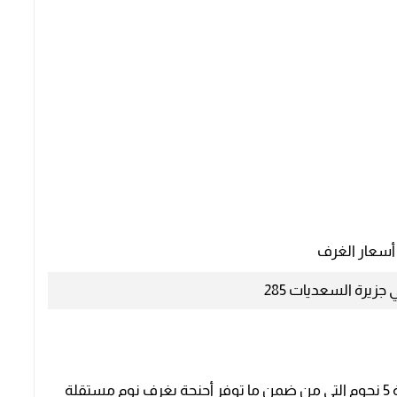
سعار الغرف
جزيرة السعديات 285
أحد افضل شقق للايجار في جزيرة السعديات من فئة 5 نجوم التي من ضمن ما توفر أجنحة بغرف نوم مستقلة