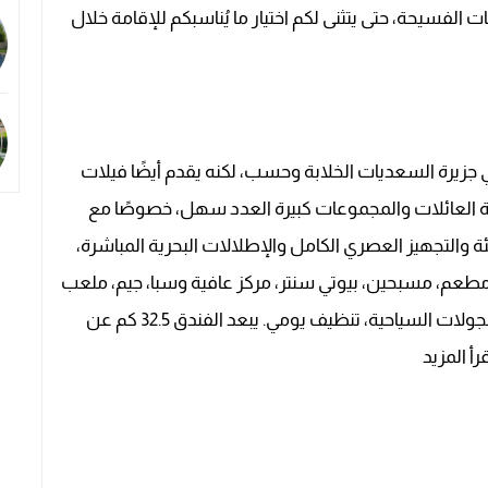
 الفسيحة، حتى يتثنى لكم اختيار ما يُناسبكم للإقامة خلال
 جزيرة السعديات الخلابة وحسب، لكنه يقدم أيضًا فيلات
العائلات والمجموعات كبيرة العدد سهل، خصوصًا مع
ة والتجهيز العصري الكامل والإطلالات البحرية المباشرة،
 مطعم، مسبحين، بيوتي سنتر، مركز عافية وسبا، جيم، ملعب
تنس، ملعب أطفال، انترنت مجاني، مكتب لتخطيط الجولات السياحية، تنظيف يومي. يبعد الفندق 32.5 كم عن