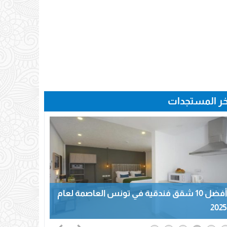
خر المستجدات
أفضل 10 شقق فندقية في تونس العاصمة لعام
2025