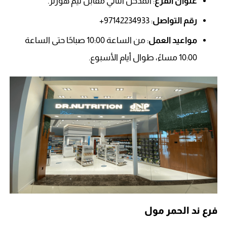
عنوان الفرع
: المدخل الثاني مقابل تيم هورنز.
رقم التواصل
: 97142234933+
مواعيد العمل
: من الساعة 10:00 صباحًا حتى الساعة
10:00 مساءً، طوال أيام الأسبوع.
فرع ند الحمر مول