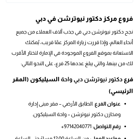
فروع مركز دكتور نيوترشن في دبي
نجح دكتور نيوترشن دبي في جذب آلاف العملاء من جميع
أنحاء العالم، وإذا قررت زيارة المركز عمّا قريب، يُمكنك
الاستعانة بموقع الفروع الموجودة في الإمارة لتختار الأقرب
لك من بينها، والتي يبلغ عددها 25 فرع، على النحو التالي:
فرع
دكتور نيوترشن دبي واحة
السيليكون (المقر
الرئيسي)
عنوان الفرع
: الطابق الأرضي – مقر مبنى إدارة
ومخازن دكتور نيوترشن – واحة السيليكون.
رقم التواصل
: 97142040771+
مواعيد العمل
: من الساعة 12:00 مساءً حتى الساعة