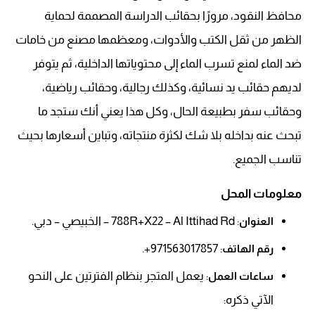
محافظ النقود، مرورًا بحقائب الدراسة المصممة لحماية
الظهر من ثقل الكتب والأدوات، ومعظمها مصنع من خامات
ضد الماء لمنع تسرب الماء إلى محتوياتها الداخلية، ثم يتوفر
لديهم حقائب يد نسائية، وكذلك رجالية، وحقائب رياضية،
وحقائب سفر بطبيعة الحال، وكل هذا يعني أنك ستجد ما
تبحث عنه بداخله بلا شك لكثرة منتجاته، وتباين أسعارها بحيث
تناسب الجميع.
معلومات المحل
: 788R+X22 – Al Ittihad Rd – الخبيصي – دبي.
العنوان
: 971563017857+.
رقم الهاتف
: يعمل المتجر بنظام الفترتين على النحو
ساعات العمل
الآتي ذكره: