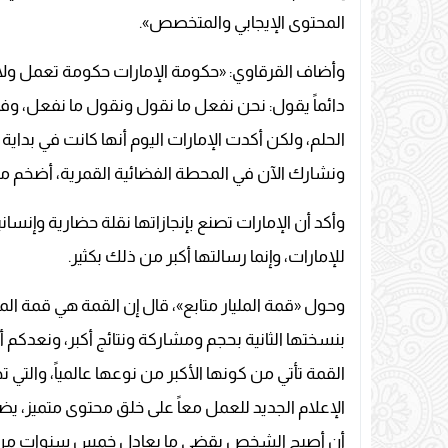
المحتوى الإيجابي والمتخصص».
وأضاف القرقاوي: «حكومة الإمارات حكومة تعمل ول
دائماً يقول: نحن نفعل ما نقول ونقول ما نفعل، وفي 
الحلم، ولكن أكدت الإمارات اليوم أنها كانت في بداية ا
ونشارك الآن في المحطة الفضائية القمرية، أضخم مشروع في القرن ا
وأكد أن الإمارات تصنع بإنجازاتها نقلة حضارية وإنس
للإمارات، وإنما رسالتها أكبر من ذلك بكثير.
وحول «قمة المليار متابع»، قال إن القمة هي قمة ال
بنسختها الثانية بحجم ومشاركة ونتائج أكبر، ونعدكم أ
القمة تأتي من كونها الأكبر من نوعها عالمياً، والتي
الإعلام الجديد للعمل معاً على خلق محتوى متميز، يض
أن أصبح الشخص يقضي ما يعادل خمس سنوات من عمر