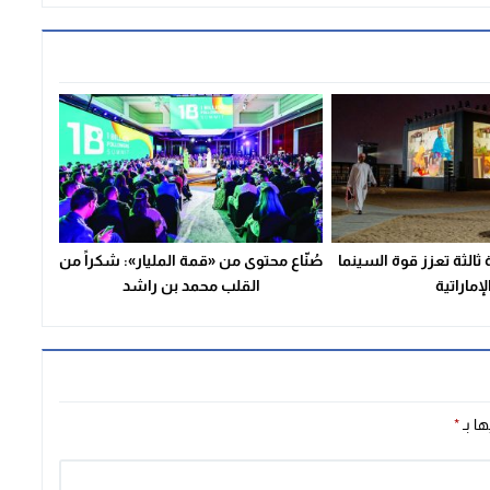
ثالثة تعزز قوة السينما
صُنّاع محتوى من «قمة المليار»: شكراً من
لإماراتية
القلب محمد بن راشد
ها بـ
*