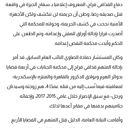
دفاع القذافي فراج، المعروف إعلاميا بـ سفاح الجيزة في واقعة
قتل صديقه رضا، وظن أن جريمته لن تنكشف ولكن الأجهزة
الأمنية نجحت في كشف الجريمة، وحولته للمحكمة التي
أصدرت قرارا بإحالة أوراق للمفتي وإعدامه، وتم الطعن على
الحكم وأيدت محكمة النقض إعدامه
.
وكان المستشار حمادة الصاوي النائب العام السابق، قد أمر
بإحالة المتهم قذافي فراج إلى محكمة الجنايات في أربعة قضايا
بدوائر الهرم وبولاق الدكرور بالقاهرة والمنتزه بالإسكندرية؛
لمعاقبته فيما نُسب إليه من قتله عمدًا 4، هم زوجته وسيدتان
ورجل- مع سبق الإصرار خلال عامي 2015، 2017، وإخفائه
جثامينهم بدفنها في مقابر أعدها لذلك
.
وأقامت النيابة العامة، الدليل قِبَل المتهم في القضايا الأربع