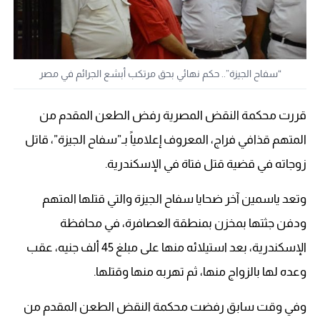
“سفاح الجيزة”.. حكم نهائي بحق مرتكب أبشع الجرائم في مصر
قررت محكمة النقض المصرية رفض الطعن المقدم من
المتهم قذافي فراج، المعروف إعلامياً بـ”سفاح الجيزة”، قاتل
زوجاته في قضية قتل فتاة في الإسكندرية
.
وتعد ياسمين آخر ضحايا سفاح الجيزة والتي قتلها المتهم
ودفن جثتها بمخزن بمنطقة العصافرة، في محافظة
الإسكندرية، بعد استيلائه منها على مبلغ 45 ألف جنيه، عقب
وعده لها بالزواج منها، ثم تهربه منها وقتلها
.
وفي وقت سابق رفضت محكمة النقض الطعن المقدم من