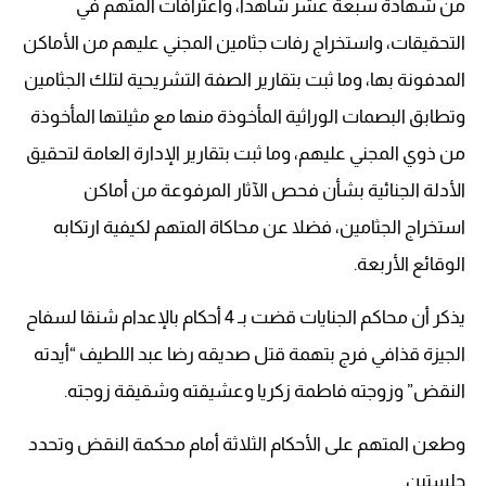
من شهادة سبعة عشر شاهدا، واعترافات المتهم في
التحقيقات، واستخراج رفات جثامين المجني عليهم من الأماكن
المدفونة بها، وما ثبت بتقارير الصفة التشريحية لتلك الجثامين
وتطابق البصمات الوراثية المأخوذة منها مع مثيلتها المأخوذة
من ذوي المجني عليهم، وما ثبت بتقارير الإدارة العامة لتحقيق
الأدلة الجنائية بشأن فحص الآثار المرفوعة من أماكن
استخراج الجثامين، فضلا عن محاكاة المتهم لكيفية ارتكابه
الوقائع الأربعة
.
يذكر أن محاكم الجنايات قضت بـ 4 أحكام بالإعدام شنقا لسفاح
الجيزة قذافي فرج بتهمة قتل صديقه رضا عبد اللطيف “أيدته
النقض” وزوجته فاطمة زكريا وعشيقته وشقيقة زوجته
.
وطعن المتهم على الأحكام الثلاثة أمام محكمة النقض وتحدد
جلستين
.