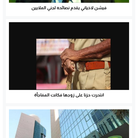
فيشن لاخياني يقدم نصائحه لجني الملايين
انتحرت حزنا على زوجها فكانت المفاجأة