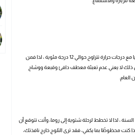
للزيارة والاستمتاع.
تكون درجات الحرارة في روما في الشتاء معتدلة نسبيا مع درجات حرارة تتراوح حوالي 12 درجة مئوية ، لذا فمن
لكن ذلك لا يعني عدم تعبئة معطف دافئ وقبعة ووشاح
 العام.
 السنة ، لذا لا تخطط لرحلة شتوية إلى روما، وأنت تتوقع أن
ا كنت محظوظًا بما يكفي، فقد ترى الثلوج خارج نافذتك،