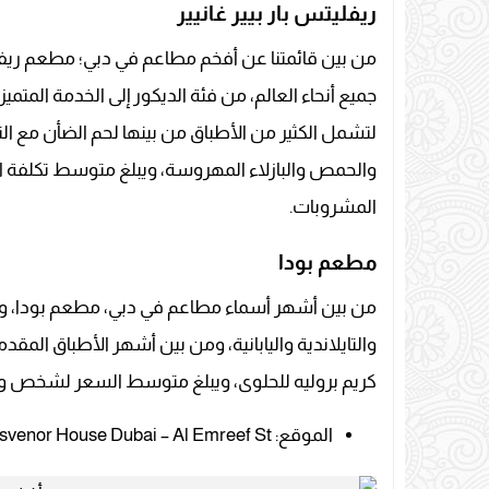
ريفليتس بار بيير غانيير
من بين قائمتنا عن أفخم مطاعم في دبي؛ مطعم ريفليتس
جميع أنحاء العالم، من فئة الديكور إلى الخدمة المتميز
لتشمل الكثير من الأطباق من بينها لحم الضأن مع التمر
المشروبات.
مطعم بودا
من بين أشهر أسماء مطاعم في دبي، مطعم بودا، وي
والتايلاندية واليابانية، ومن بين أشهر الأطباق المق
كريم بروليه للحلوى، ويبلغ متوسط ​​السعر لشخص واحد، بم
الموقع: Grosvenor House Dubai – Al Emreef St – دبي – الإمارات العربية المتحدة.