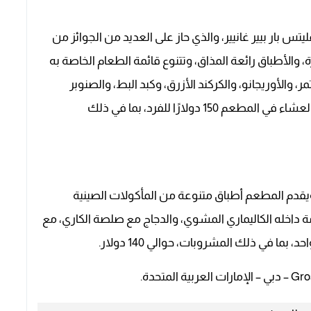
 بار بيير غانيير، والذي حاز على العديد من الجوائز من
ة، والأطباق رائعة المذاق، وتتنوع قائمة الطعام الخاصة به
، والأوريجانو، والكركند الأزرق، وكبد البط، والصنوبر
والحمص والبازلاء المهروسة، ويبلغ متوسط تكلفة العشاء في المطعم 150 دولارًا للفرد، بما في ذلك
قدم المطعم أطباق متنوعة من المأكولات الصينية
دمة داخله الكاليماري المشوي، والدجاج مع صلصة الكاري، مع
ا في ذلك المشروبات، حوالي 140 دولار.