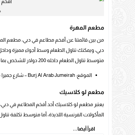
م
مطعم المهرة
من بين قائمتنا عن أفخم مطاعم في دبي، مطعم المه
دبي، ويمكنك تناول الطعام وسط أجواء مميزة وداخل
متوسط تناول الطعام داخله 200 دولار للشخص بما في ذلك المشروبات.
الموقع: Burj Al Arab Jumeirah – شارع جميرا – دبي – الإمارات العربية المتحدة.
مطعم لو كلاسيك
يعتبر مطعم لو كلاسيك أحد أفخم المطاعم في دبي، 
المأكولات الفرنسية اللذيذة، أما متوسط تكلفة تناول العشاء
اقرأ أيضا...